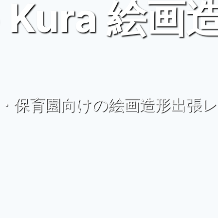
io Kura 絵
・保育園向けの絵画造形出張