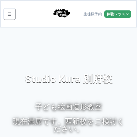
生徒様予約
体験レッスン
Studio Kura 別府校
子ども絵画造形教室
現在満席です。西新校をご検討く
ださい。