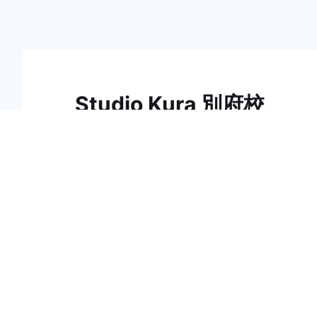
Studio Kura 別府校
〒814-0104 福岡県福岡
市城南区別府３丁目９−３６ アイコリーネ城南2F
コミュニティルーム パナシェ内
体験レッスン
092-325-1773
受講料