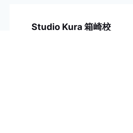
Studio Kura 箱崎校
812-0053 福岡市東区箱
崎1-45-25（筥崎宮参道沿い）
体験レッスン
092-325-1773
受講料
info@studiokura.com