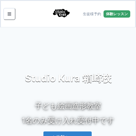
生徒様予約
体験レッスン
Studio Kura 箱崎校
子ども絵画造形教室
1名のみ受け入れ受付中です