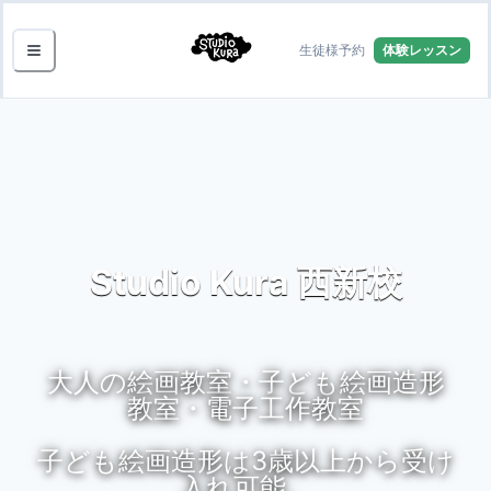
生徒様予約
体験レッスン
Studio Kura 西新校
大人の絵画教室・子ども絵画造形
教室・電子工作教室
子ども絵画造形は3歳以上から受け
入れ可能。